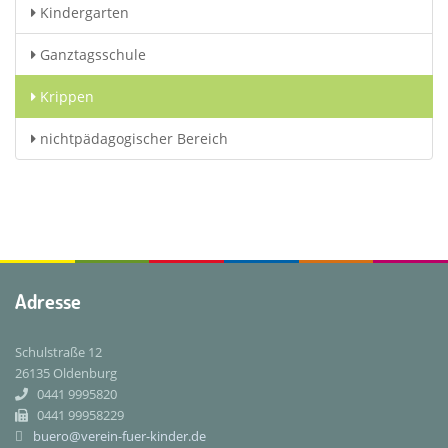
Kindergarten
Ganztagsschule
Krippen
nichtpädagogischer Bereich
Adresse
Schulstraße 12
26135 Oldenburg
0441 9995820
0441 99958229
buero@verein-fuer-kinder.de