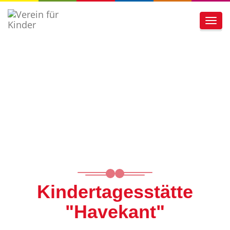
Toggl
navig
Kindertagesstätte
"Havekant"