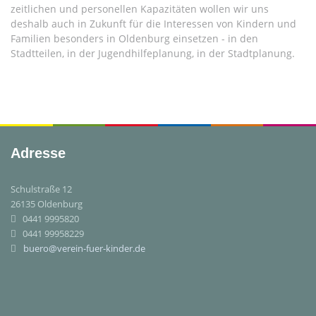
zeitlichen und personellen Kapazitäten wollen wir uns
deshalb auch in Zukunft für die Interessen von Kindern und
Familien besonders in Oldenburg einsetzen - in den
Stadtteilen, in der Jugendhilfeplanung, in der Stadtplanung.
Adresse
Schulstraße 12
26135 Oldenburg
0441 9995820
0441 99958229
buero@verein-fuer-kinder.de