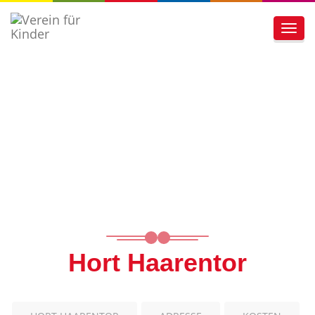
Toggl
navig
Hort Haarentor