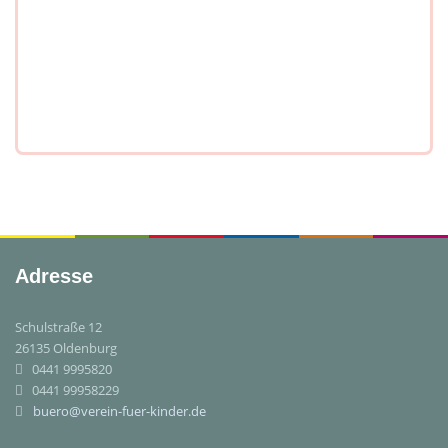
Adresse
Schulstraße 12
26135 Oldenburg
0441 9995820
0441 99958229
buero@verein-fuer-kinder.de